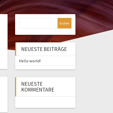
S
u
c
h
e
NEUESTE BEITRÄGE
n
n
Hello world!
a
c
h
:
NEUESTE
KOMMENTARE